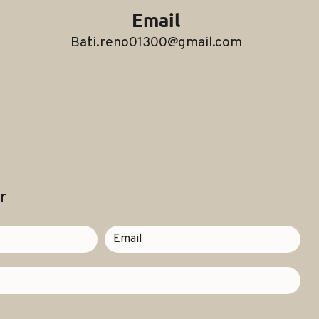
Email
bati.reno01300@gmail.com
r