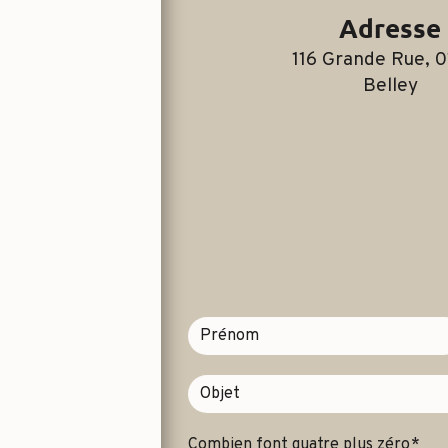
Adresse
116 Grande Rue, 01300
Belley
Combien font quatre plus zéro