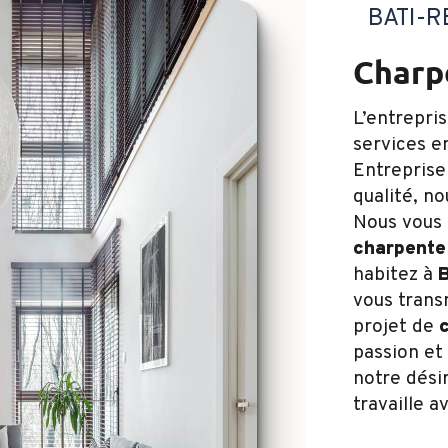
BATI-
char
L’entrepri
services 
Entreprise
qualité, n
Nous vous 
charpente
habitez à
B
vous trans
projet de
passion et
notre désir
travaille a