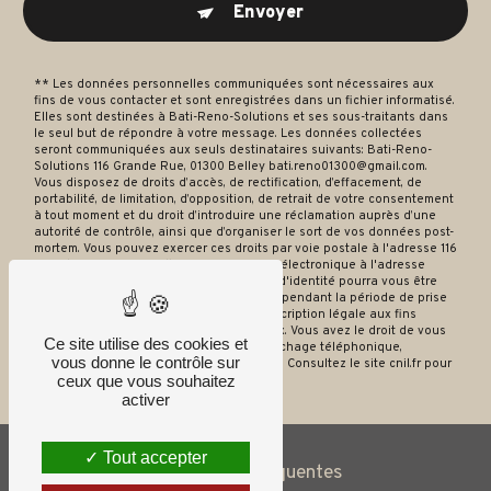
Envoyer
** Les données personnelles communiquées sont nécessaires aux
fins de vous contacter et sont enregistrées dans un fichier informatisé.
Elles sont destinées à Bati-Reno-Solutions et ses sous-traitants dans
le seul but de répondre à votre message. Les données collectées
seront communiquées aux seuls destinataires suivants: Bati-Reno-
Solutions 116 Grande Rue, 01300 Belley bati.reno01300@gmail.com.
Vous disposez de droits d’accès, de rectification, d’effacement, de
portabilité, de limitation, d’opposition, de retrait de votre consentement
à tout moment et du droit d’introduire une réclamation auprès d’une
autorité de contrôle, ainsi que d’organiser le sort de vos données post-
mortem. Vous pouvez exercer ces droits par voie postale à l'adresse 116
Grande Rue, 01300 Belley ou par courrier électronique à l'adresse
bati.reno01300@gmail.com. Un justificatif d'identité pourra vous être
demandé. Nous conservons vos données pendant la période de prise
de contact puis pendant la durée de prescription légale aux fins
probatoires et de gestion des contentieux. Vous avez le droit de vous
Ce site utilise des cookies et
inscrire sur la liste d'opposition au démarchage téléphonique,
vous donne le contrôle sur
disponible à cette adresse:
Bloctel.gouv.fr
. Consultez le site cnil.fr pour
ceux que vous souhaitez
plus d’informations sur vos droits.
activer
Tout accepter
Recherches fréquentes