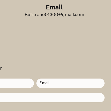
Email
bati.reno01300@gmail.com
r