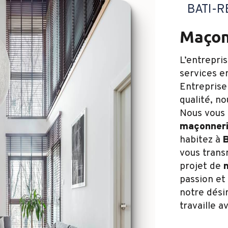
BATI-
maço
L’entrepri
services 
Entreprise
qualité, n
Nous vous 
maçonner
habitez à
vous trans
projet de
passion et
notre désir
travaille a