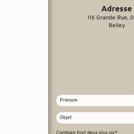
Adresse
116 Grande Rue, 01300
Belley
Combien font deux plus six