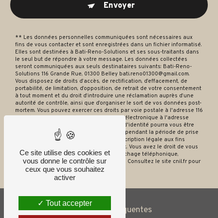
Envoyer
** Les données personnelles communiquées sont nécessaires aux
fins de vous contacter et sont enregistrées dans un fichier informatisé.
Elles sont destinées à Bati-Reno-Solutions et ses sous-traitants dans
le seul but de répondre à votre message. Les données collectées
seront communiquées aux seuls destinataires suivants: Bati-Reno-
Solutions 116 Grande Rue, 01300 Belley bati.reno01300@gmail.com.
Vous disposez de droits d’accès, de rectification, d’effacement, de
portabilité, de limitation, d’opposition, de retrait de votre consentement
à tout moment et du droit d’introduire une réclamation auprès d’une
autorité de contrôle, ainsi que d’organiser le sort de vos données post-
mortem. Vous pouvez exercer ces droits par voie postale à l'adresse 116
Grande Rue, 01300 Belley ou par courrier électronique à l'adresse
bati.reno01300@gmail.com. Un justificatif d'identité pourra vous être
demandé. Nous conservons vos données pendant la période de prise
de contact puis pendant la durée de prescription légale aux fins
probatoires et de gestion des contentieux. Vous avez le droit de vous
Ce site utilise des cookies et
inscrire sur la liste d'opposition au démarchage téléphonique,
vous donne le contrôle sur
disponible à cette adresse:
Bloctel.gouv.fr
. Consultez le site cnil.fr pour
ceux que vous souhaitez
plus d’informations sur vos droits.
activer
Tout accepter
Recherches fréquentes