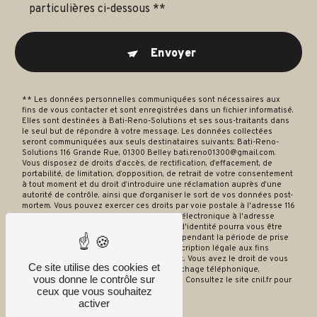
particulières ci-dessous **
Envoyer
** Les données personnelles communiquées sont nécessaires aux
fins de vous contacter et sont enregistrées dans un fichier informatisé.
Elles sont destinées à Bati-Reno-Solutions et ses sous-traitants dans
le seul but de répondre à votre message. Les données collectées
seront communiquées aux seuls destinataires suivants: Bati-Reno-
Solutions 116 Grande Rue, 01300 Belley bati.reno01300@gmail.com.
Vous disposez de droits d’accès, de rectification, d’effacement, de
portabilité, de limitation, d’opposition, de retrait de votre consentement
à tout moment et du droit d’introduire une réclamation auprès d’une
autorité de contrôle, ainsi que d’organiser le sort de vos données post-
mortem. Vous pouvez exercer ces droits par voie postale à l'adresse 116
Grande Rue, 01300 Belley ou par courrier électronique à l'adresse
bati.reno01300@gmail.com. Un justificatif d'identité pourra vous être
demandé. Nous conservons vos données pendant la période de prise
de contact puis pendant la durée de prescription légale aux fins
probatoires et de gestion des contentieux. Vous avez le droit de vous
Ce site utilise des cookies et
inscrire sur la liste d'opposition au démarchage téléphonique,
vous donne le contrôle sur
disponible à cette adresse:
Bloctel.gouv.fr
. Consultez le site cnil.fr pour
ceux que vous souhaitez
plus d’informations sur vos droits.
activer