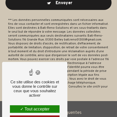
Envoyer
** Les données personnelles communiquées sont nécessaires aux
fins de vous contacter et sont enregistrées dans un fichier informatisé.
Elles sont destinées à Bati-Reno-Solutions et ses sous-traitants dans
le seul but de répondre à votre message. Les données collectées
seront communiquées aux seuls destinataires suivants: Bati-Reno-
Solutions 116 Grande Rue, 01300 Belley bati.reno01300@gmail.com.
Vous disposez de droits d’accès, de rectification, d’effacement, de
portabilité, de limitation, d’opposition, de retrait de votre consentement
à tout moment et du droit d’introduire une réclamation auprès d’une
autorité de contrôle, ainsi que d’organiser le sort de vos données post-
mortem. Vous pouvez exercer ces droits par voie postale à l'adresse 116
Grande Rue, 01300 Belley ou par courrier électronique à l'adresse
bati.reno01300@gmail.com. Un justificatif d'identité pourra vous être
demandé. Nous conservons vos données pendant la période de prise
de contact puis pendant la durée de prescription légale aux fins
probatoires et de gestion des contentieux. Vous avez le droit de vous
Ce site utilise des cookies et
inscrire sur la liste d'opposition au démarchage téléphonique,
vous donne le contrôle sur
disponible à cette adresse:
Bloctel.gouv.fr
. Consultez le site cnil.fr pour
ceux que vous souhaitez
plus d’informations sur vos droits.
activer
Tout accepter
Recherches fréquentes