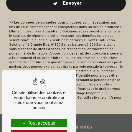
Envoyer
** Les données personnelles communiquées sont nécessaires aux
fins de vous contacter et sont enregistrées dans un fichier informatisé.
Elles sont destinées à Bati-Reno-Solutions et ses sous-traitants dans
le seul but de répondre à votre message. Les données collectées
seront communiquées aux seuls destinataires suivants: Bati-Reno-
Solutions 116 Grande Rue, 01300 Belley bati.reno01300@gmail.com.
Vous disposez de droits d’accès, de rectification, d’effacement, de
portabilité, de limitation, d’opposition, de retrait de votre consentement
à tout moment et du droit d’introduire une réclamation auprès d’une
autorité de contrôle, ainsi que d’organiser le sort de vos données post-
mortem. Vous pouvez exercer ces droits par voie postale à l'adresse 116
Grande Rue, 01300 Belley ou par courrier électronique à l'adresse
bati.reno01300@gmail.com. Un justificatif d'identité pourra vous être
demandé. Nous conservons vos données pendant la période de prise
de contact puis pendant la durée de prescription légale aux fins
probatoires et de gestion des contentieux. Vous avez le droit de vous
Ce site utilise des cookies et
inscrire sur la liste d'opposition au démarchage téléphonique,
vous donne le contrôle sur
disponible à cette adresse:
Bloctel.gouv.fr
. Consultez le site cnil.fr pour
ceux que vous souhaitez
plus d’informations sur vos droits.
activer
Tout accepter
Recherches fréquentes