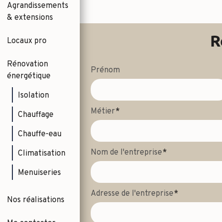
Agrandissements
& extensions
R
Locaux pro
Rénovation
Prénom
énergétique
Isolation
Métier
Chauffage
Chauffe-eau
Nom de l'entreprise
Climatisation
Menuiseries
Adresse de l'entreprise
Nos réalisations