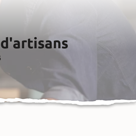
d'artisans
s