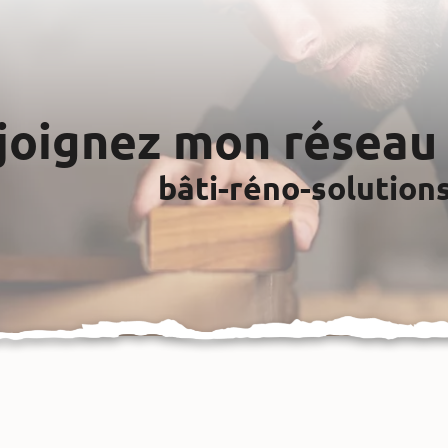
joignez mon réseau 
bâti-réno-solution