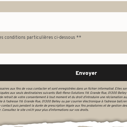
es conditions particulières ci-dessous **
Envoyer
res aux fins de vous contacter et sont enregistrées dans un fichier informatisé. Elles sont
uées aux seuls destinataires suivants: Bati-Reno-Solutions 116 Grande Rue, 01300 Belley b
n, de retrait de votre consentement à tout moment et du droit d’introduire une réclamation au
e à l'adresse 116 Grande Rue, 01300 Belley ou par courrier électronique à l'adresse bati.r
ontact puis pendant la durée de prescription légale aux fins probatoires et de gestion des 
r
. Consultez le site cnil.fr pour plus d’informations sur vos droits.