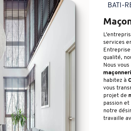
BATI-
maço
L’entrepri
services 
Entreprise
qualité, n
Nous vous 
maçonner
habitez à
C
vous trans
projet de
passion et
notre désir
travaille a