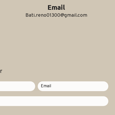
Email
bati.reno01300@gmail.com
r