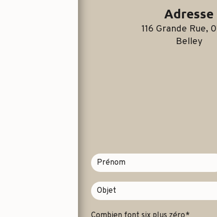
Adresse
116 Grande Rue, 01300
Belley
Combien font six plus zéro